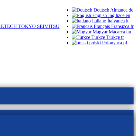
Deutsch
Almanca
de
English
İngilizce
en
Italiano
İtalyanca
it
ETECH TOKYO SEIMITSU
Français
Fransızca
fr
Magyar
Macarca
hu
Türkçe
Türkçe
tr
polski
Polonyaca
pl