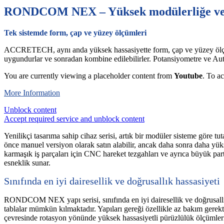
RONDCOM NEX – Yüksek modülerliğe ve has
Tek sistemde form, çap ve yüzey ölçümleri
ACCRETECH, aynı anda yüksek hassasiyette form, çap ve yüzey ölçüm
uygundurlar ve sonradan kombine edilebilirler. Potansiyometre ve Auto
You are currently viewing a placeholder content from
Youtube
. To ac
More Information
Unblock content
Accept required service and unblock content
Yenilikçi tasarıma sahip cihaz serisi, artık bir modüler sisteme göre tu
önce manuel versiyon olarak satın alabilir, ancak daha sonra daha yü
karmaşık iş parçaları için CNC hareket tezgahları ve ayrıca büyük partil
esneklik sunar.
Sınıfında en iyi dairesellik ve doğrusallık hassasiyeti
RONDCOM NEX yapı serisi, sınıfında en iyi dairesellik ve doğrusall
tablalar mümkün kılmaktadır. Yapıları gereği özellikle az bakım ge
çevresinde rotasyon yönünde yüksek hassasiyetli pürüzlülük ölçümleri