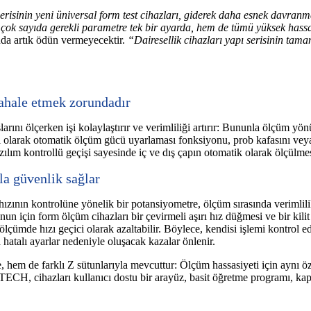
in yeni üniversal form test cihazları, giderek daha esnek davranmas
çok sayıda gerekli parametre tek bir ayarda, hem de tümü yüksek hassas
nda artık ödün vermeyecektir.
“Dairesellik cihazları yapı serisinin tama
ahale etmek zorundadır
arını ölçerken işi kolaylaştırır ve verimliliği artırır: Bununla ölçüm y
lı olarak otomatik ölçüm gücü uyarlaması fonksiyonu, prob kafasını veya
ım kontrollü geçişi sayesinde iç ve dış çapın otomatik olarak ölçülmes
la güvenlik sağlar
nın kontrolüne yönelik bir potansiyometre, ölçüm sırasında verimlili
un için form ölçüm cihazları bir çevirmeli aşırı hız düğmesi ve bir kilit
ölçümde hızı geçici olarak azaltabilir. Böylece, kendisi işlemi kontrol 
 hatalı ayarlar nedeniyle oluşacak kazalar önlenir.
, hem de farklı Z sütunlarıyla mevcuttur: Ölçüm hassasiyeti için aynı ö
ECH, cihazları kullanıcı dostu bir arayüz, basit öğretme programı, kaps