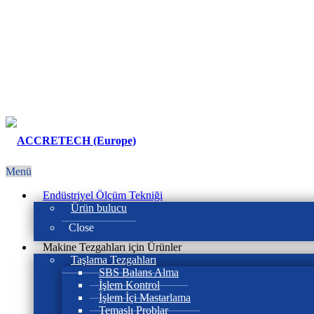
Menü
Endüstriyel Ölçüm Tekniği
Ürün bulucu
Close
Makine Tezgahları için Ürünler
Taşlama Tezgahları
SBS Balans Alma
İşlem Kontrol
İşlem İçi Mastarlama
Temaslı Problar