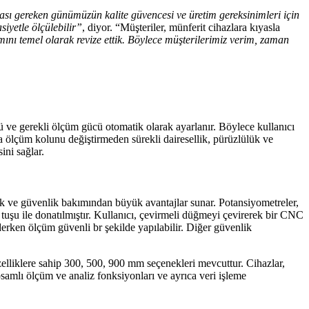
ı gereken günümüzün kalite güvencesi ve üretim gereksinimleri için
iyetle ölçülebilir”
, diyor. “Müşteriler, münferit cihazlara kıyasla
mını temel olarak revize ettik. Böylece müşterilerimiz verim, zaman
önü ve gerekli ölçüm gücü otomatik olarak ayarlanır. Böylece kullanıcı
 ölçüm kolunu değiştirmeden sürekli dairesellik, pürüzlülük ve
ini sağlar.
k ve güvenlik bakımından büyük avantajlar sunar. Potansiyometreler,
 tuşu ile donatılmıştır. Kullanıcı, çevirmeli düğmeyi çevirerek bir CNC
ederken ölçüm güvenli br şekilde yapılabilir. Diğer güvenlik
zelliklere sahip 300, 500, 900 mm seçenekleri mevcuttur. Cihazlar,
amlı ölçüm ve analiz fonksiyonları ve ayrıca veri işleme