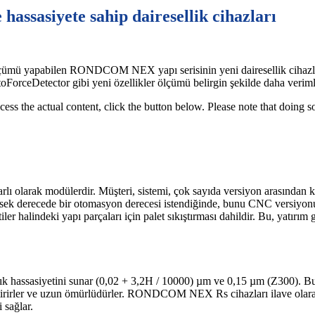
sasiyete sahip dairesellik cihazları
ü yapabilen RONDCOM NEX yapı serisinin yeni dairesellik cihazlarını 
ForceDetector gibi yeni özellikler ölçümü belirgin şekilde daha verimli
cess the actual content, click the button below. Please note that doing s
tarlı olarak modülerdir. Müşteri, sistemi, çok sayıda versiyon arasından 
ksek derecede bir otomasyon derecesi istendiğinde, bunu CNC versiyonu
er halindeki yapı parçaları için palet sıkıştırması dahildir. Bu, yatırım
ık hassasiyetini sunar (0,02 + 3,2H / 10000) µm ve 0,15 µm (Z300). Bu
rektirirler ve uzun ömürlüdürler. RONDCOM NEX Rs cihazları ilave ol
 sağlar.