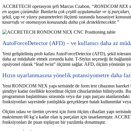
ACCRETECH operasyon şefi Marcus Czabon,
“RONDCOM NEX serisin
en uygun çözümdür. Bunlarla çok çeşitli uygulamalar ve iş parçaları, 
şekil, çap ve yüzey parametreleri ölçümü sırasında hassasiyet konusu
tasarrufu ve otomasyon konusunda daha çok desteklenecektir.”
AutoForceDetector (AFD) – ve kullanıcı daha az müd
Yeni geliştirilmiş prob kafası AutoForceDetector (AFD), şekil toleransl
daha az müdahale etmek zorunda kalır. T-Stylus seçeneği ile bağlantı
opsiyonel olarak “lead twist” ölçümü sağlar. AFD, ölçüm yönünün yazıl
Hızın uyarlanmasına yönelik potansiyometre daha faz
Yeni RONDCOM NEX yapı serisinde de form test cihazının hareket hızı
şimdiye kadar özellikle koordinat ölçüm cihazlarından biliniyordu. Bun
programının başlatılması sırasında veya dar yapı parçası alanlarındaki 
fonksiyonları sayesinde yanlışlıkla gerçekleşen hatalı kullanımlar veya
Ölçüm odası ve üretim çevresi için form ölçüm cihazları yapı serisinde
maksimum 60 kg’a kadar olan iş parçaları için tasarlanmıştır. ACCRET
fonksiyonları ile puan toplayan bir yazılımla donatmıştır.