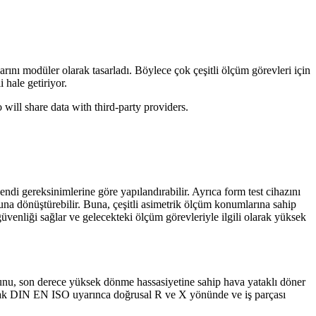
modüler olarak tasarladı. Böylece çok çeşitli ölçüm görevleri için
 hale getiriyor.
o will share data with third-party providers.
kendi gereksinimlerine göre yapılandırabilir. Ayrıca form test cihazını
na dönüştürebilir. Buna, çeşitli asimetrik ölçüm konumlarına sahip
 güvenliği sağlar ve gelecekteki ölçüm görevleriyle ilgili olarak yüksek
nu, son derece yüksek dönme hassasiyetine sahip hava yataklı döner
arak DIN EN ISO uyarınca doğrusal R ve X yönünde ve iş parçası