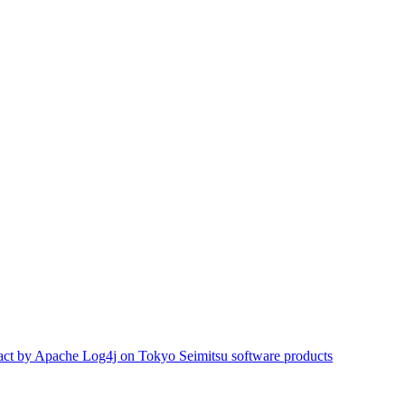
act by Apache Log4j on Tokyo Seimitsu software products