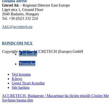
yazışma adresi:
Gürsel Ak
– Regional Director East Europe
Liget utca 1, Ground Floor
2040 Budaörs, Hungary
Tel. +36 (0)23 232 224
AkG@accretech.eu
RONDCOM NEX
Copyright © 2025 - ACCRETECH (Europe) GmbH
LinkedIn
Youtube
Veri koruma
Künye
Genel Ticari Koşullar
Site haritası
ACCRETECH, Budapeşte / Macaristan’da ölçüm tekniği Çözüm Merk
Sayfanın başına dön