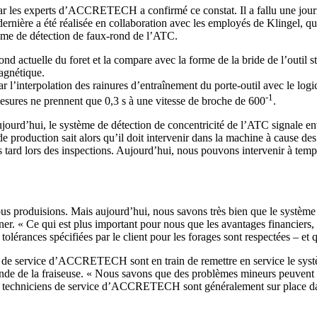
r les experts d’ACCRETECH a confirmé ce constat. Il a fallu une journée 
ernière a été réalisée en collaboration avec les employés de Klingel, qui
tème de détection de faux-rond de l’ATC.
 actuelle du foret et la compare avec la forme de la bride de l’outil s
agnétique.
ar l’interpolation des rainures d’entraînement du porte-outil avec le lo
-1
 mesures ne prennent que 0,3 s à une vitesse de broche de 600
.
urd’hui, le système de détection de concentricité de l’ATC signale envi
 production sait alors qu’il doit intervenir dans la machine à cause de
 tard lors des inspections. Aujourd’hui, nous pouvons intervenir à temps
nous produisions. Mais aujourd’hui, nous savons très bien que le système 
enner. « Ce qui est plus important pour nous que les avantages financiers
tolérances spécifiées par le client pour les forages sont respectées – e
 de service d’ACCRETECH sont en train de remettre en service le systè
de de la fraiseuse. « Nous savons que des problèmes mineurs peuvent sur
les techniciens de service d’ACCRETECH sont généralement sur place dan