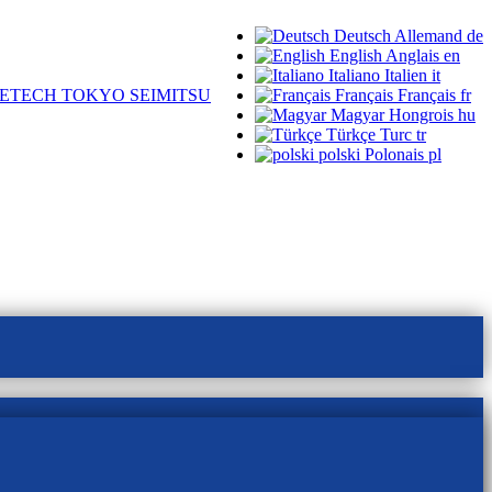
Deutsch
Allemand
de
English
Anglais
en
Italiano
Italien
it
ETECH TOKYO SEIMITSU
Français
Français
fr
Magyar
Hongrois
hu
Türkçe
Turc
tr
polski
Polonais
pl