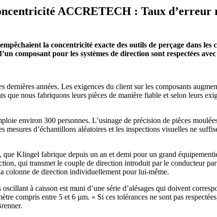
e concentricité ACCRETECH : Taux d’erreur n
empêchaient la concentricité exacte des outils de perçage dans les
 d’un composant pour les systèmes de direction sont respectées avec
es dernières années. Les exigences du client sur les composants augment
 que nous fabriquons leurs pièces de manière fiable et selon leurs exig
ploie environ 300 personnes. L’usinage de précision de pièces moulées e
 les mesures d’échantillons aléatoires et les inspections visuelles ne suf
 que Klingel fabrique depuis un an et demi pour un grand équipementier
ction, qui transmet le couple de direction introduit par le conducteur par
e la colonne de direction individuellement pour lui-même.
 oscillant à caisson est muni d’une série d’alésages qui doivent corres
ètre compris entre 5 et 6 µm. « Si ces tolérances ne sont pas respectées
Brenner.