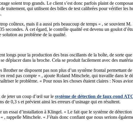
 forage soient trop grands. Le client s’est donc parfois plaint de compos
 traitement, qui utilisent des billes de test calibrées pour vérifier les h
.
rop coûteux, mais il a aussi pris beaucoup de temps « , se souvient M. B
5 secondes. À cet égard, le contrôle qualité est devenu un goulot d’étr
e solution au problème de la qualité.
nt longs pour la production des bras oscillants de la boîte, de sorte qu
e se déplacer dans la broche. Cela se produit facilement avec des maté
s Brother ne disposent pas non plus d’un système frontal permettant de 
s’en rend pas compte « , ajoute Roland Mitschele, qui travaille dans le dé
maîtriser le problème. « Pour nous les choses étaient claires : Nous avion
l de jeter un coup d’œil sur le
système de détection de faux-rond ATC
s de 0,3 s et prévient ainsi les erreurs d’usinage qui en résultent.
essai d’installation à Klingel. « Le fait que le système de détection de
« , rappelle Mitschele. « J’étais donc confiant que nous serions égale