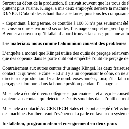
Surtout au début de la production, il arrivait souvent que les trous de
quittent plus l’usine, Klingel a mis deux employés derrière la machine de
IO/NIO. D’abord des échantillons aléatoires, puis tous les composants
« Cependant, à long terme, ce contrôle à 100 % n’a pas seulement été t
en caisson dure environ 60 secondes, l’usinage complet ne prend que 3
Brenner a convenu qu’il fallait d’abord trouver la cause, puis une autr
Les matériaux mous comme l’aluminium causent des problèmes
L’enquête a montré que Klingel utilise des outils de perçage relativeme
que des copeaux dans le porte-outil ont empêché l’outil de perçage d
Contrairement aux autres centres d’usinage Klingel, les deux fraiseuse
contact ici qu’avec le cône. « Et s’il y a un copeausur le cône, on ne 
directeur de production il y a de nombreuses années, lorsqu’il a fallu 
perçage est toujours dans la bonne position pendant l’usinage. »
Mitschele a écouté divers collègues et partenaires – et a reçu le consei
capteur sans contact qui détecte les écarts soudains dans l’outil en moin
Mitschele a contacté ACCRETECH Sales et ils ont accepté d’effectuer un 
des machines Brother avant l’événement a parlé en faveur du système 
Installation, programmation et enseignement en deux jours