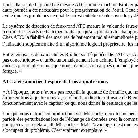
L’installation de l’appareil de mesure ATC sur une machine Brother pa
autre journée a été nécessaire pour la programmation de l’outil. Cette d
avéré que les problèmes de qualité pouvaient être résolus avec le sys
Le système de détection de faux-rond ATC mesure la valeur de faux-rond
mesurent les écarts de battement radial jusqu’à 5 μm dans le champ m
Chez ATC, la fiabilité des mesures de battement radial est améliorée p
l’utilisation supplémentaire d’un algorithme logiciel propriétaire, les
Entre-temps, les deux machines Brother sont équipées de l’ATC. « Aujo
pas concentrique – et arrête automatiquement la machine. L’employé de
aurions produit des rebuts que nous n’aurions remarqués que bien plus
forages. »
ATC a été amortien l’espace de trois à quatre mois
« À l’époque, nous n’avons pas recueilli la quantité de ferraille que 
à-dire en trois à quatre mois « , se réjouit un directeur d’usine de Br
fonctionnement avec le capteur, ce qui nous donne la certitude que les 
Lorsque nous entrons en production avec Mitschele, deux techniciens
parfois des perturbations lors de l’échange de données avec la comman
complexes pour cela « , dit Mitschele. « Mais l’avantage, c’est que 
s’occupent du problème. C’est vraiment exemplaire. »