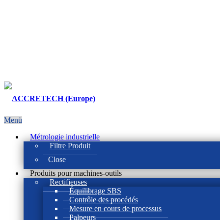
Menü
Métrologie industrielle
Filtre Produit
Close
Produits pour machines-outils
Rectifieuses
Équilibrage SBS
Contrôle des procédés
Mesure en cours de processus
Palpeurs