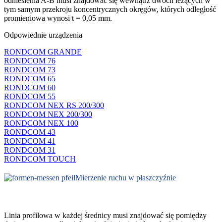
odniesienia A-B musi znajdować się wewnątrz dwóch leżących w
tym samym przekroju koncentrycznych okręgów, których odległość
promieniowa wynosi t = 0,05 mm.
Odpowiednie urządzenia
RONDCOM GRANDE
RONDCOM 76
RONDCOM 73
RONDCOM 65
RONDCOM 60
RONDCOM 55
RONDCOM NEX RS 200/300
RONDCOM NEX 200/300
RONDCOM NEX 100
RONDCOM 43
RONDCOM 41
RONDCOM 31
RONDCOM TOUCH
Mierzenie ruchu w płaszczyźnie
Linia profilowa w każdej średnicy musi znajdować się pomiędzy