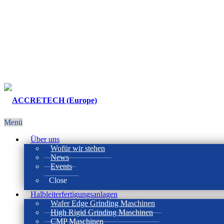
Menü
Über uns
Wofür wir stehen
News
Events
Close
Halbleiterfertigungsanlagen
Wafer Edge Grinding Maschinen
High Rigid Grinding Maschinen
CMP Maschinen