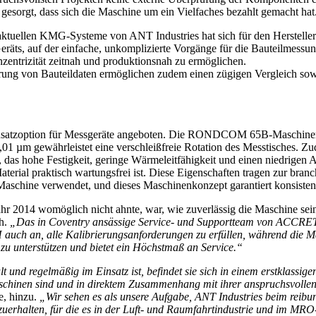
orgt, dass sich die Maschine um ein Vielfaches bezahlt gemacht hat
uellen KMG-Systeme von ANT Industries hat sich für den Hersteller vo
räts, auf der einfache, unkomplizierte Vorgänge für die Bauteilmessu
nzentrizität zeitnah und produktionsnah zu ermöglichen.
rung von Bauteildaten ermöglichen zudem einen zügigen Vergleich sow
 Zusatzoption für Messgeräte angeboten. Die RONDCOM 65B-Maschinen s
± 0,01 µm gewährleistet eine verschleißfreie Rotation des Messtische
, das hohe Festigkeit, geringe Wärmeleitfähigkeit und einen niedrigen 
Material praktisch wartungsfrei ist. Diese Eigenschaften tragen zur 
 Maschine verwendet, und dieses Maschinenkonzept garantiert konsist
014 womöglich nicht ahnte, war, wie zuverlässig die Maschine sein 
ch.
„Das in Coventry ansässige Service- und Supportteam von ACC
auch an, alle Kalibrierungsanforderungen zu erfüllen, während die
e zu unterstützen und bietet ein Höchstmaß an Service.“
 regelmäßig im Einsatz ist, befindet sie sich in einem erstklassigen 
aschinen sind und in direktem Zusammenhang mit ihrer anspruchsvollen
e, hinzu.
„Wir sehen es als unsere Aufgabe, ANT Industries beim rei
erhalten, für die es in der Luft- und Raumfahrtindustrie und im MRO-