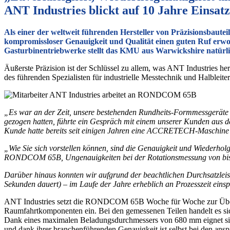
ANT Industries blickt auf 10 Jahre Ein
Als einer der weltweit führenden Hersteller von Präzisionsbaute
kompromissloser Genauigkeit und Qualität einen guten Ruf erwo
Gasturbinentriebwerke stellt das KMU aus Warwickshire natürli
Äußerste Präzision ist der Schlüssel zu allem, was ANT Industries 
des führenden Spezialisten für industrielle Messtechnik und Halbl
„Es war an der Zeit, unsere bestehenden Rundheits-Formmessgeräte 
gezogen hatten, führte ein Gespräch mit einem unserer Kunden aus
Kunde hatte bereits seit einigen Jahren eine ACCRETECH-Maschine zur
„Wie Sie sich vorstellen können, sind die Genauigkeit und Wiederho
RONDCOM 65B, Ungenauigkeiten bei der Rotationsmessung von bis zu
Darüber hinaus konnten wir aufgrund der beachtlichen Durchsatzleis
Sekunden dauert) – im Laufe der Jahre erheblich an Prozesszeit eins
ANT Industries setzt die RONDCOM 65B Woche für Woche zur Überprü
Raumfahrtkomponenten ein. Bei den gemessenen Teilen handelt es si
Dank eines maximalen Beladungsdurchmessers von 680 mm eignet si
und dank ihrer branchenführenden Genauigkeit ist selbst bei den an