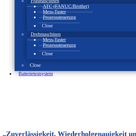
Fräsmaschinen
ATC (FANUC/Brother)
Mess-Taster
Prozesssteuerung
Close
Drehmaschinen
Mess-Taster
Prozesssteuerung
Close
Close
Batterie­test­system
„Zuverlässigkeit, Wiederholgenauigkeit un