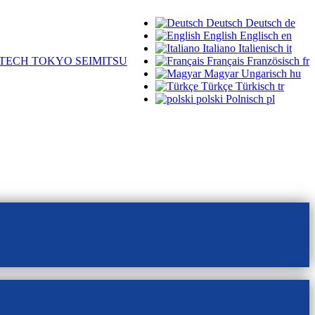
Deutsch
Deutsch
de
English
Englisch
en
Italiano
Italienisch
it
TECH TOKYO SEIMITSU
Français
Französisch
fr
Magyar
Ungarisch
hu
Türkçe
Türkisch
tr
polski
Polnisch
pl