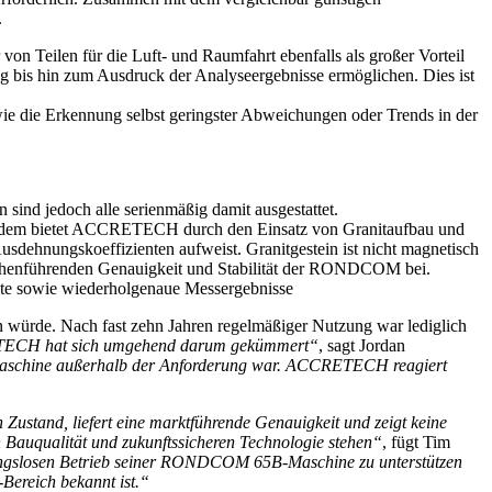
.
n Teilen für die Luft- und Raumfahrt ebenfalls als großer Vorteil
ng bis hin zum Ausdruck der Analyseergebnisse ermöglichen. Dies ist
ie die Erkennung selbst geringster Abweichungen oder Trends in der
ind jedoch alle serienmäßig damit ausgestattet.
s. Zudem bietet ACCRETECH durch den Einsatz von Granitaufbau und
Ausdehnungskoeffizienten aufweist. Granitgestein ist nicht magnetisch
branchenführenden Genauigkeit und Stabilität der RONDCOM bei.
ente sowie wiederholgenaue Messergebnisse
würde. Nach fast zehn Jahren regelmäßiger Nutzung war lediglich
RETECH hat sich umgehend darum gekümmert“
, sagt Jordan
 Maschine außerhalb der Anforderung war. ACCRETECH reagiert
Zustand, liefert eine marktführende Genauigkeit und zeigt keine
 Bauqualität und zukunftssicheren Technologie stehen“
, fügt Tim
bungslosen Betrieb seiner RONDCOM 65B-Maschine zu unterstützen
Bereich bekannt ist.“