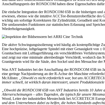
Anschaffungspreis der RONDCOM haben diese Eigenschaften dafür ges
Die einfache Integration der RONDCOM 65B in die bisherigen und akt
erwiesen, ebenso wie die intuitive ACCTee-Benutzeroberfläche des Ge
wichtig um sofortige Korrekturen für Zylindrizität, Geradheit und Ko
Die umfassenden Funktionen zur statistischen Erfassung und Speiche
Wiederholgenauigkeit.
Die aktive Schwingungsisolierung wird häufig als kostenpflichtige
Eine hochpräzise, luftgelagerte Spindel mit einer Genauigkeit von 
Granitachsen mit Luftlagerführung ein verschleißfreies Verfahrsystem
und zeigt nur eine minimale altersbedingte Verschleiß, wodurch das 
Granitgestein wird für die Säule, den Sockel und den Messachse der
Was ANT Industries bei der Anschaffung der RONDCOM 65B im Jahr 2
eine geringe Nachjustierung an der R-Achse der Maschine erforderli
McAllister.
„Obwohl es nicht erforderlich war, bot uns ACCRETECH 
immer schnell, ist wirklich daran interessiert, unsere Produktionsziel
„Obwohl die RONDCOM 65B von ANT Industries bereits 10 Jahre alt und
Alterserscheinungen – alles Tugenden, die typisch für unsere Messm
Wood, Leiter der industriellen Messtechnik bei ACCRETECH Europ
und dem Unternehmen dabei zu helfen, die hohen Standards aufrechtzu