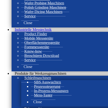
Wafer Probing Maschinen
Polish Grinding Maschinen
Wafer Dicing Maschinen
Service
Close
Industrielle Messtechnik
Product Finder
Mobile Messgeräte
Oberflächenmessgeräte
Formmessgeräte
Know-how
Broschüren Download
Service
Close
Produkte für Werkzeugmaschinen
Schleifmaschinen
SBS Auswuchten
Prozesssteuerung
In-Prozess-Messungen
Mess-Taster
Close