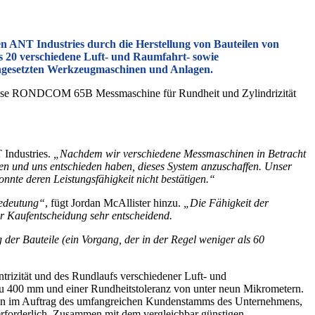
men ANT Industries durch die Herstellung von Bauteilen von
s 20 verschiedene Luft- und Raumfahrt- sowie
eingesetzten Werkzeugmaschinen und Anlagen.
hpräzise RONDCOM 65B Messmaschine für Rundheit und Zylindrizität
 Industries.
„Nachdem wir verschiedene Messmaschinen in Betracht
n und uns entschieden haben, dieses System anzuschaffen. Unser
nnte deren Leistungsfähigkeit nicht bestätigen.“
Bedeutung“
, fügt Jordan McAllister hinzu.
„Die Fähigkeit der
 Kaufentscheidung sehr entscheidend.
er Bauteile (ein Vorgang, der in der Regel weniger als 60
izität und des Rundlaufs verschiedener Luft- und
zu 400 mm und einer Rundheitstoleranz von unter neun Mikrometern.
ten im Auftrag des umfangreichen Kundenstamms des Unternehmens,
erforderlich. Zusammen mit dem vergleichbar günstigen