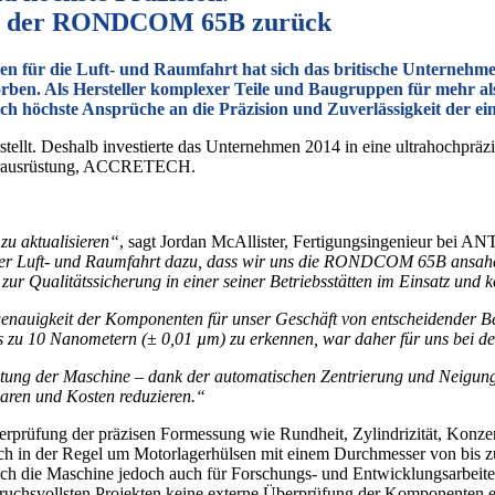
satz der RONDCOM 65B zurück
ilen für die Luft- und Raumfahrt hat sich das britische Unterneh
rben. Als Hersteller komplexer Teile und Baugruppen für mehr al
ch höchste Ansprüche an die Präzision und Zuverlässigkeit der 
herstellt. Deshalb investierte das Unternehmen 2014 in eine ultrahoc
eiterausrüstung, ACCRETECH.
zu aktualisieren“
, sagt Jordan McAllister, Fertigungsingenieur bei ANT
 der Luft- und Raumfahrt dazu, dass wir uns die RONDCOM 65B ansahe
 Qualitätssicherung in einer seiner Betriebsstätten im Einsatz und ko
lgenauigkeit der Komponenten für unser Geschäft von entscheidender 
 10 Nanometern (± 0,01 µm) zu erkennen, war daher für uns bei der
tung der Maschine – dank der automatischen Zentrierung und Neigung d
paren und Kosten reduzieren.“
fung der präzisen Formessung wie Rundheit, Zylindrizität, Konzentr
ch in der Regel um Motorlagerhülsen mit einem Durchmesser von bis 
ch die Maschine jedoch auch für Forschungs- und Entwicklungsarbei
spruchsvollsten Projekten keine externe Überprüfung der Komponenten 