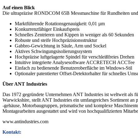
Auf einen Blick
Die ultrapräzise RONDCOM 65B Messmaschine für Rundheiten und
Marktführende Rotationsgenauigkeit: 0,01 µm
Konkurrenzfähiger Einkaufspreis
Schnelles Zentrieren und Kippen in weniger als 60 Sekunden
Robuste und steife Hochpräzisionsstruktur
Gabbro-Gewichtung in Säule, Arm und Sockel
Aktives Schwingungsisolierungssystem
Hochpräzise luftgelagerte Spindel für verschleißfreies Drehen
Intuitive integrierte Analysesoftware ACCRETECH ACCTee
Einfach zu bedienende Benutzeroberfläche im Windows-Stil
Optionaler patentierter Offset-Detektorhalter für schnelles 
Über ANT Industries
Das 1972 gegründete Unternehmen ANT Industries ist weltweit als füh
Warwickshire, stellt ANT Industries ein umfangreiches Sortiment an
-gehäuse, Motorbaugruppen, prismatische und komplexe Maschinentei
Montagearbeiten ausgestattet und wird von hochqualifizierten Mitarbe
www.antindustries.com
Kontakt: