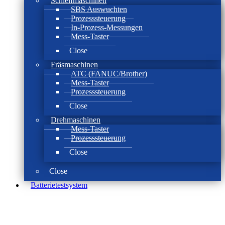
Schleifmaschinen
SBS Auswuchten
Prozesssteuerung
In-Prozess-Messungen
Mess-Taster
Close
Fräsmaschinen
ATC (FANUC/Brother)
Mess-Taster
Prozesssteuerung
Close
Drehmaschinen
Mess-Taster
Prozesssteuerung
Close
Close
Batterie­test­system