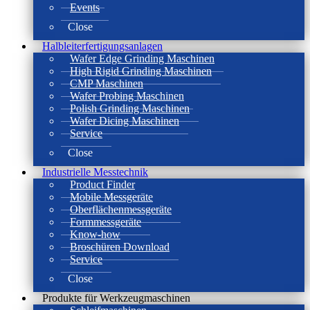
Events
Close
Halbleiterfertigungsanlagen
Wafer Edge Grinding Maschinen
High Rigid Grinding Maschinen
CMP Maschinen
Wafer Probing Maschinen
Polish Grinding Maschinen
Wafer Dicing Maschinen
Service
Close
Industrielle Messtechnik
Product Finder
Mobile Messgeräte
Oberflächenmessgeräte
Formmessgeräte
Know-how
Broschüren Download
Service
Close
Produkte für Werkzeugmaschinen