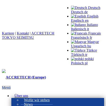
Deutsch
Deutsch
de
English
Englisch
en
Italiano
Italienisch
it
Karriere
|
Kontakt
|
ACCRETECH
Français
TOKYO SEIMITSU
Französisch
fr
Magyar
Ungarisch
hu
Türkçe
Türkisch
tr
polski
Polnisch
pl
Menü
Über uns
Wofür wir stehen
News