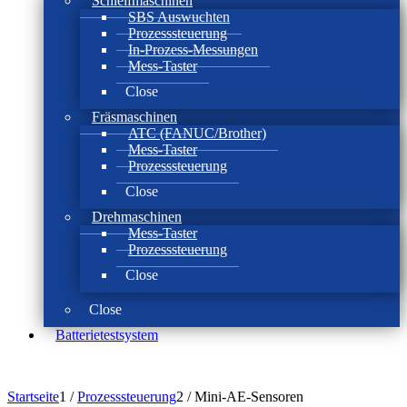
Schleifmaschinen
SBS Auswuchten
Prozesssteuerung
In-Prozess-Messungen
Mess-Taster
Close
Fräsmaschinen
ATC (FANUC/Brother)
Mess-Taster
Prozesssteuerung
Close
Drehmaschinen
Mess-Taster
Prozesssteuerung
Close
Close
Batterie­test­system
Startseite
1
/
Prozesssteuerung
2
/
Mini-AE-Sensoren