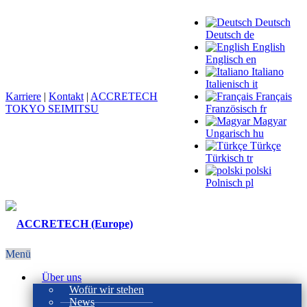
Deutsch
Deutsch
de
English
Englisch
en
Italiano
Italienisch
it
Karriere
|
Kontakt
|
ACCRETECH
Français
TOKYO SEIMITSU
Französisch
fr
Magyar
Ungarisch
hu
Türkçe
Türkisch
tr
polski
Polnisch
pl
Menü
Über uns
Wofür wir stehen
News