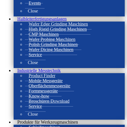
Events
Close
Halbleiterfertigungsanlagen
Wafer Edge Grinding Maschinen
High Rigid Grinding Maschinen
CMP Maschinen
Wafer Probing Maschinen
Polish Grinding Maschinen
Wafer Dicing Maschinen
Service
Close
Industrielle Messtechnik
Product Finder
Mobile Messgeräte
Oberflächenmessgeräte
Formmessgeräte
Know-how
Broschüren Download
Service
Close
Produkte für Werkzeugmaschinen