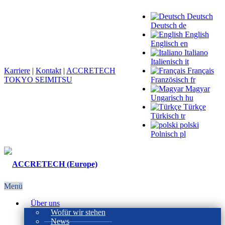
Deutsch
Deutsch
de
English
Englisch
en
Italiano
Italienisch
it
Karriere
|
Kontakt
|
ACCRETECH
Français
TOKYO SEIMITSU
Französisch
fr
Magyar
Ungarisch
hu
Türkçe
Türkisch
tr
polski
Polnisch
pl
Menü
Über uns
Wofür wir stehen
News