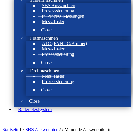
Schleifmaschinen
SBS Auswuchten
Prozesssteuerung
In-Prozess-Messungen
Mess-Taster
Close
Fräsmaschinen
ATC (FANUC/Brother)
Mess-Taster
Prozesssteuerung
Close
Drehmaschinen
Mess-Taster
Prozesssteuerung
Close
Close
Batterie­test­system
Startseite
1
/
SBS Auswuchten
2
/
Manuelle Auswuchtkarte