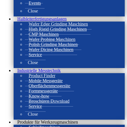
Events
Close
Halbleiterfertigungsanlagen
Wafer Edge Grinding Maschinen
High Rigid Grinding Maschinen
CMP Maschinen
Wafer Probing Maschinen
Polish Grinding Maschinen
Wafer Dicing Maschinen
Service
Close
Industrielle Messtechnik
Product Finder
Mobile Messgeräte
Oberflächenmessgeräte
Formmessgeräte
Know-how
Broschüren Download
Service
Close
Produkte für Werkzeugmaschinen