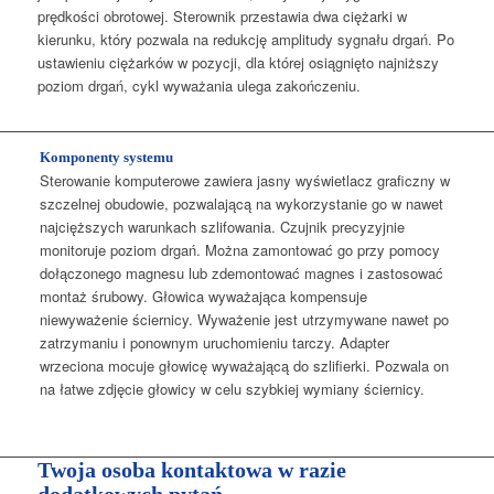
prędkości obrotowej. Sterownik przestawia dwa ciężarki w
kierunku, który pozwala na redukcję amplitudy sygnału drgań. Po
ustawieniu ciężarków w pozycji, dla której osiągnięto najniższy
poziom drgań, cykl wyważania ulega zakończeniu.
Komponenty systemu
Sterowanie komputerowe zawiera jasny wyświetlacz graficzny w
szczelnej obudowie, pozwalającą na wykorzystanie go w nawet
najcięższych warunkach szlifowania. Czujnik precyzyjnie
monitoruje poziom drgań. Można zamontować go przy pomocy
dołączonego magnesu lub zdemontować magnes i zastosować
montaż śrubowy. Głowica wyważająca kompensuje
niewyważenie ściernicy. Wyważenie jest utrzymywane nawet po
zatrzymaniu i ponownym uruchomieniu tarczy. Adapter
wrzeciona mocuje głowicę wyważającą do szlifierki. Pozwala on
na łatwe zdjęcie głowicy w celu szybkiej wymiany ściernicy.
Twoja osoba kontaktowa w razie
dodatkowych pytań