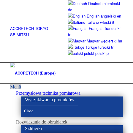
Deutsch
niemiecki
de
English
angielski
en
Italiano
włoski
it
ACCRETECH TOKYO
Français
francuski
SEIMITSU
fr
Magyar
węgierski
hu
Türkçe
turecki
tr
polski
polski
pl
Menü
Przemysłowa technika pomiarowa
Wyszukiwarka produktów
Close
Rozwiązania do obrabiarek
Szlifierki