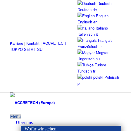
Deutsch
Deutsch
de
English
Englisch
en
Italiano
Italienisch
it
Français
Karriere
|
Kontakt
|
ACCRETECH
Französisch
fr
TOKYO SEIMITSU
Magyar
Ungarisch
hu
Türkçe
Türkisch
tr
polski
Polnisch
pl
Menü
Über uns
Wofür wir stehen