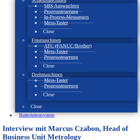
Schleifmaschinen
SBS Auswuchten
Prozesssteuerung
In-Prozess-Messungen
Mess-Taster
Close
Fräsmaschinen
ATC (FANUC/Brother)
Mess-Taster
Prozesssteuerung
Close
Drehmaschinen
Mess-Taster
Prozesssteuerung
Close
Close
Batterie­test­system
Interview mit Marcus Czabon, Head of
Business Unit Metrology