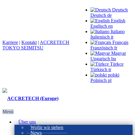
Deutsch
Deutsch
de
English
Englisch
en
Italiano
Italienisch
it
Karriere
|
Kontakt
|
ACCRETECH
Français
TOKYO SEIMITSU
Französisch
fr
Magyar
Ungarisch
hu
Türkçe
Türkisch
tr
polski
Polnisch
pl
Menü
Über uns
Wofür wir stehen
News