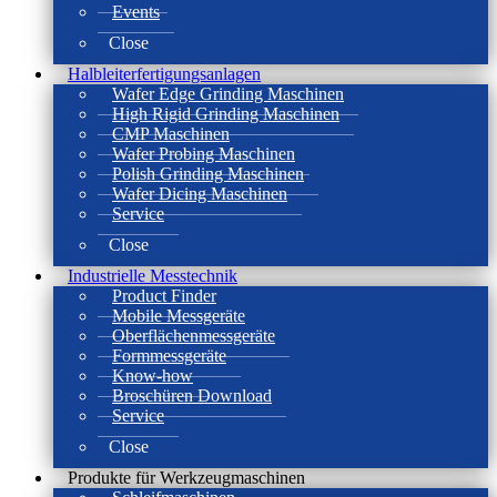
Events
Close
Halbleiterfertigungsanlagen
Wafer Edge Grinding Maschinen
High Rigid Grinding Maschinen
CMP Maschinen
Wafer Probing Maschinen
Polish Grinding Maschinen
Wafer Dicing Maschinen
Service
Close
Industrielle Messtechnik
Product Finder
Mobile Messgeräte
Oberflächenmessgeräte
Formmessgeräte
Know-how
Broschüren Download
Service
Close
Produkte für Werkzeugmaschinen