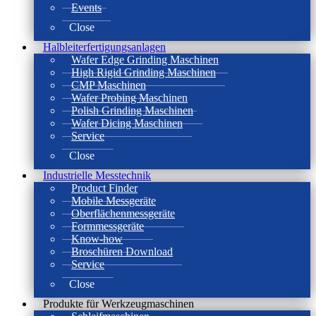
Events
Close
Halbleiterfertigungsanlagen
Wafer Edge Grinding Maschinen
High Rigid Grinding Maschinen
CMP Maschinen
Wafer Probing Maschinen
Polish Grinding Maschinen
Wafer Dicing Maschinen
Service
Close
Industrielle Messtechnik
Product Finder
Mobile Messgeräte
Oberflächenmessgeräte
Formmessgeräte
Know-how
Broschüren Download
Service
Close
Produkte für Werkzeugmaschinen