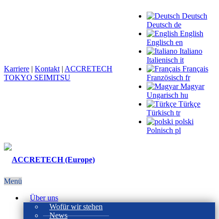
Deutsch
Deutsch
de
English
Englisch
en
Italiano
Italienisch
it
Karriere
|
Kontakt
|
ACCRETECH
Français
TOKYO SEIMITSU
Französisch
fr
Magyar
Ungarisch
hu
Türkçe
Türkisch
tr
polski
Polnisch
pl
Menü
Über uns
Wofür wir stehen
News