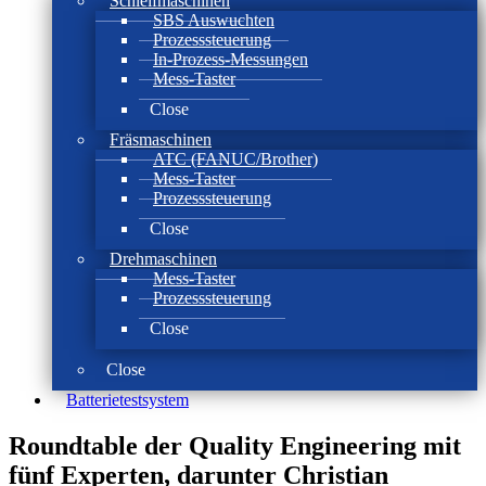
Schleifmaschinen
SBS Auswuchten
Prozesssteuerung
In-Prozess-Messungen
Mess-Taster
Close
Fräsmaschinen
ATC (FANUC/Brother)
Mess-Taster
Prozesssteuerung
Close
Drehmaschinen
Mess-Taster
Prozesssteuerung
Close
Close
Batterie­test­system
Roundtable der Quality Engineering mit
fünf Experten, darunter Christian