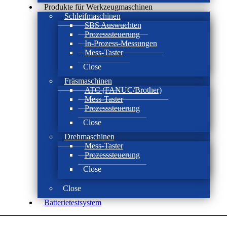
Produkte für Werkzeugmaschinen
Schleifmaschinen
SBS Auswuchten
Prozesssteuerung
In-Prozess-Messungen
Mess-Taster
Close
Fräsmaschinen
ATC (FANUC/Brother)
Mess-Taster
Prozesssteuerung
Close
Drehmaschinen
Mess-Taster
Prozesssteuerung
Close
Close
Batterie­test­system