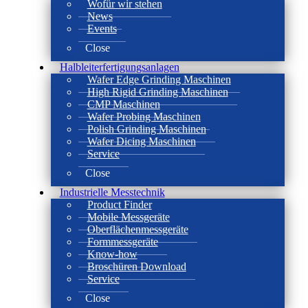
Wofür wir stehen
News
Events
Close
Halbleiterfertigungsanlagen
Wafer Edge Grinding Maschinen
High Rigid Grinding Maschinen
CMP Maschinen
Wafer Probing Maschinen
Polish Grinding Maschinen
Wafer Dicing Maschinen
Service
Close
Industrielle Messtechnik
Product Finder
Mobile Messgeräte
Oberflächenmessgeräte
Formmessgeräte
Know-how
Broschüren Download
Service
Close