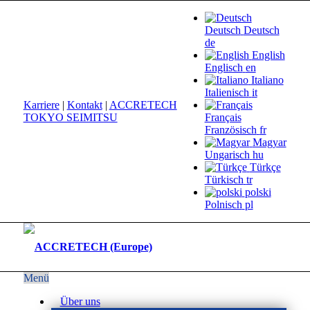
Deutsch
Deutsch
de
English
Englisch
en
Italiano
Italienisch
it
Karriere
|
Kontakt
|
ACCRETECH
TOKYO SEIMITSU
Français
Französisch
fr
Magyar
Ungarisch
hu
Türkçe
Türkisch
tr
polski
Polnisch
pl
Menü
Über uns