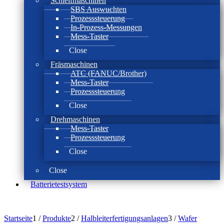
Schleifmaschinen
SBS Auswuchten
Prozesssteuerung
In-Prozess-Messungen
Mess-Taster
Close
Fräsmaschinen
ATC (FANUC/Brother)
Mess-Taster
Prozesssteuerung
Close
Drehmaschinen
Mess-Taster
Prozesssteuerung
Close
Close
Batterie­test­system
Startseite
1
/
Produkte
2
/
Halbleiterfertigungsanlagen
3
/
Wafer