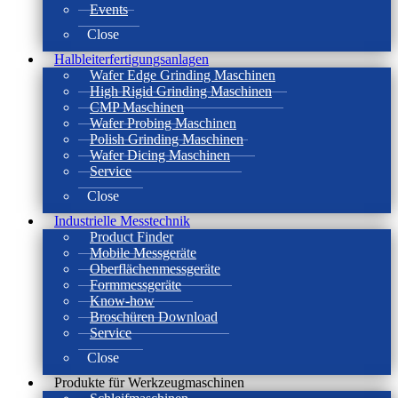
Events
Close
Halbleiterfertigungsanlagen
Wafer Edge Grinding Maschinen
High Rigid Grinding Maschinen
CMP Maschinen
Wafer Probing Maschinen
Polish Grinding Maschinen
Wafer Dicing Maschinen
Service
Close
Industrielle Messtechnik
Product Finder
Mobile Messgeräte
Oberflächenmessgeräte
Formmessgeräte
Know-how
Broschüren Download
Service
Close
Produkte für Werkzeugmaschinen