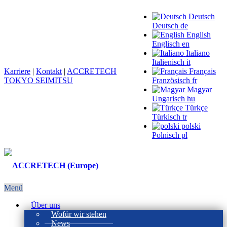
Deutsch
Deutsch
de
English
Englisch
en
Italiano
Italienisch
it
Karriere
|
Kontakt
|
ACCRETECH
Français
TOKYO SEIMITSU
Französisch
fr
Magyar
Ungarisch
hu
Türkçe
Türkisch
tr
polski
Polnisch
pl
Menü
Über uns
Wofür wir stehen
News