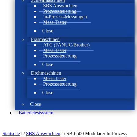
Schleifmaschinen
SBS Auswuchten
Prozesssteuerung
In-Prozess-Messungen
Mess-Taster
Close
Fräsmaschinen
ATC (FANUC/Brother)
Mess-Taster
Prozesssteuerung
Close
Drehmaschinen
Mess-Taster
Prozesssteuerung
Close
Close
Batterie­test­system
Startseite
1
/
SBS Auswuchten
2
/
SB-6500 Modularer In-Prozess