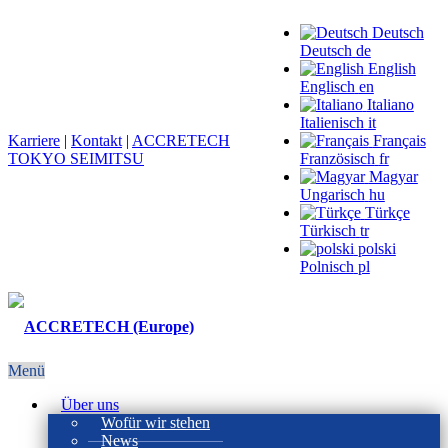
Deutsch
Deutsch
de
English
Englisch
en
Italiano
Italienisch
it
Karriere
|
Kontakt
|
ACCRETECH
Français
TOKYO SEIMITSU
Französisch
fr
Magyar
Ungarisch
hu
Türkçe
Türkisch
tr
polski
Polnisch
pl
Menü
Über uns
Wofür wir stehen
News