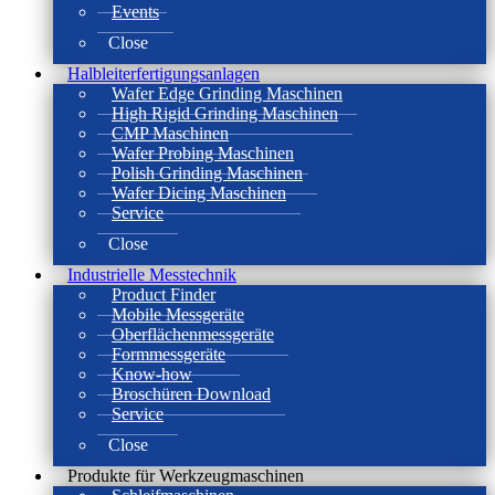
Events
Close
Halbleiterfertigungsanlagen
Wafer Edge Grinding Maschinen
High Rigid Grinding Maschinen
CMP Maschinen
Wafer Probing Maschinen
Polish Grinding Maschinen
Wafer Dicing Maschinen
Service
Close
Industrielle Messtechnik
Product Finder
Mobile Messgeräte
Oberflächenmessgeräte
Formmessgeräte
Know-how
Broschüren Download
Service
Close
Produkte für Werkzeugmaschinen