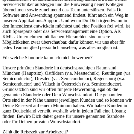
Servicetechniker aufsteigen und die Einweisung neuer Kollegen
übernehmen sowie zunehmend das Team unterstützen. Falls Du
Software und Anwendung spannend findest, führt auch ein Weg in
unseren Applikations-Support. Und wenn Du Dich irgendwann in
den Innendienst entwickeln möchtest und eine Position frei wird, ist
auch Spareparts oder das Servicemanagement eine Option. Als
KMU- Unternehmen mit flachen Hierarchien sind unsere
Möglichkeiten zwar überschaubar, dafür können wir uns aber für
jedes Teammitglied persönlich ansehen, was alles möglich ist.
Für welche Standorte kann ich mich bewerben?
Unsere primären Standorte im deutschsprachigen Raum sind
München (Hauptsitz), Ostfildern (v.a. Messtechnik), Reutlingen (v.a.
Semiconductor), Dresden (v.a. Semiconductor), Regensburg (v.a.
Semiconductor) und Villach in Österreich (v.a. Semiconductor).
Grundsätzlich sind wir offen für jede Bewerbung, egal ob die
genannten Standorte oder Dein Wunschstandort. Die genannten
Orte sind in der Nähe unserer jeweiligen Kunden und so können wir
Deine Reisezeit auf einem Minimum halten. Wir haben Kunden in
ganz Deutschland verteilt, weshalb wir in jedem Fall eine Lösung
finden. Bewirb Dich daher gerne für unsere genannten Standorte
oder für Deinen privaten Wunschstandort.
Zählt die Reisezeit zur Arbeitszeit?