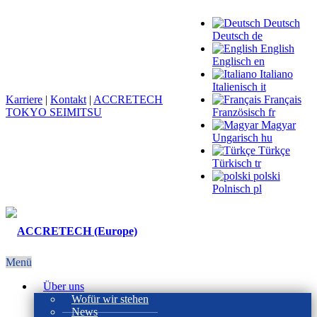
Deutsch
Deutsch
de
English
Englisch
en
Italiano
Italienisch
it
Karriere
|
Kontakt
|
ACCRETECH
Français
TOKYO SEIMITSU
Französisch
fr
Magyar
Ungarisch
hu
Türkçe
Türkisch
tr
polski
Polnisch
pl
Menü
Über uns
Wofür wir stehen
News