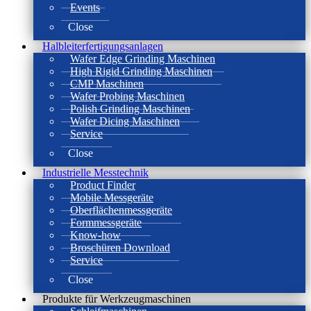
Events
Close
Halbleiterfertigungsanlagen
Wafer Edge Grinding Maschinen
High Rigid Grinding Maschinen
CMP Maschinen
Wafer Probing Maschinen
Polish Grinding Maschinen
Wafer Dicing Maschinen
Service
Close
Industrielle Messtechnik
Product Finder
Mobile Messgeräte
Oberflächenmessgeräte
Formmessgeräte
Know-how
Broschüren Download
Service
Close
Produkte für Werkzeugmaschinen