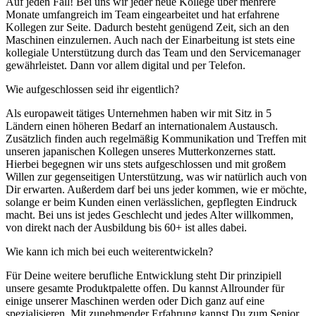
Auf jeden Fall! Bei uns wir jeder neue Kollege über mehrere
Monate umfangreich im Team eingearbeitet und hat erfahrene
Kollegen zur Seite. Dadurch besteht genügend Zeit, sich an den
Maschinen einzulernen. Auch nach der Einarbeitung ist stets eine
kollegiale Unterstützung durch das Team und den Servicemanager
gewährleistet. Dann vor allem digital und per Telefon.
Wie aufgeschlossen seid ihr eigentlich?
Als europaweit tätiges Unternehmen haben wir mit Sitz in 5
Ländern einen höheren Bedarf an internationalem Austausch.
Zusätzlich finden auch regelmäßig Kommunikation und Treffen mit
unseren japanischen Kollegen unseres Mutterkonzernes statt.
Hierbei begegnen wir uns stets aufgeschlossen und mit großem
Willen zur gegenseitigen Unterstützung, was wir natürlich auch von
Dir erwarten. Außerdem darf bei uns jeder kommen, wie er möchte,
solange er beim Kunden einen verlässlichen, gepflegten Eindruck
macht. Bei uns ist jedes Geschlecht und jedes Alter willkommen,
von direkt nach der Ausbildung bis 60+ ist alles dabei.
Wie kann ich mich bei euch weiterentwickeln?
Für Deine weitere berufliche Entwicklung steht Dir prinzipiell
unsere gesamte Produktpalette offen. Du kannst Allrounder für
einige unserer Maschinen werden oder Dich ganz auf eine
spezialisieren. Mit zunehmender Erfahrung kannst Du zum Senior