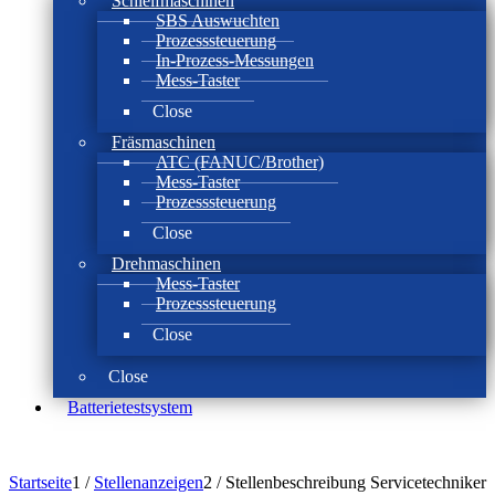
Schleifmaschinen
SBS Auswuchten
Prozesssteuerung
In-Prozess-Messungen
Mess-Taster
Close
Fräsmaschinen
ATC (FANUC/Brother)
Mess-Taster
Prozesssteuerung
Close
Drehmaschinen
Mess-Taster
Prozesssteuerung
Close
Close
Batterie­test­system
Startseite
1
/
Stellenanzeigen
2
/
Stellenbeschreibung Servicetechniker