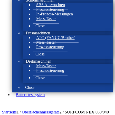
Schleifmaschinen
SBS Auswuchten
Prozesssteuerung
In-Prozess-Messungen
Mess-Taster
Close
Fräsmaschinen
ATC (FANUC/Brother)
Mess-Taster
Prozesssteuerung
Close
Drehmaschinen
Mess-Taster
Prozesssteuerung
Close
Close
Batterie­test­system
Startseite
1
/
Oberflächenmessgeräte
2
/
SURFCOM NEX 030/040