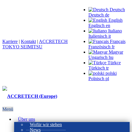
Deutsch
Deutsch
de
English
Englisch
en
Italiano
Italienisch
it
Karriere
|
Kontakt
|
ACCRETECH
Français
TOKYO SEIMITSU
Französisch
fr
Magyar
Ungarisch
hu
Türkçe
Türkisch
tr
polski
Polnisch
pl
Menü
Über uns
Wofür wir stehen
News