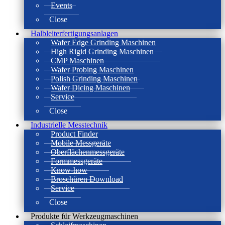
Events
Close
Halbleiterfertigungsanlagen
Wafer Edge Grinding Maschinen
High Rigid Grinding Maschinen
CMP Maschinen
Wafer Probing Maschinen
Polish Grinding Maschinen
Wafer Dicing Maschinen
Service
Close
Industrielle Messtechnik
Product Finder
Mobile Messgeräte
Oberflächenmessgeräte
Formmessgeräte
Know-how
Broschüren Download
Service
Close
Produkte für Werkzeugmaschinen