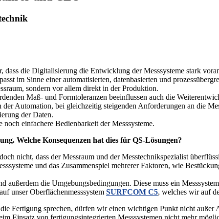
technik
ar, dass die Digitalisierung die Entwicklung der Messsysteme stark voran
sst im Sinne einer automatisierten, datenbasierten und prozessübergre
sraum, sondern vor allem direkt in der Produktion.
rdenden Maß- und Formtoleranzen beeinflussen auch die Weiterentwic
der Automation, bei gleichzeitig steigenden Anforderungen an die Mes
ierung der Daten.
ne noch einfachere Bedienbarkeit der Messsysteme.
igung. Welche Konsequenzen hat dies für QS-Lösungen?
jedoch nicht, dass der Messraum und der Messtechnikspezialist überflüs
r Messsysteme und das Zusammenspiel mehrerer Faktoren, wie Bestücku
 sind außerdem die Umgebungsbedingungen. Diese muss ein Messsystem 
er auf unser Oberflächenmesssystem
SURFCOM C5
, welches wir auf de
 Fertigung sprechen, dürfen wir einen wichtigen Punkt nicht außer A
beim Einsatz von fertigungsintegrierten Messsystemen nicht mehr möglic