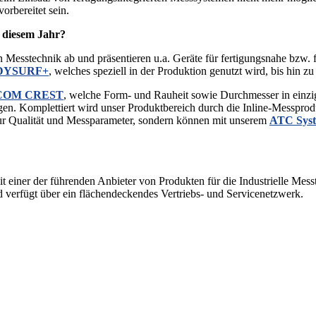
rbereitet sein.
n diesem Jahr?
esstechnik ab und präsentieren u.a. Geräte für fertigungsnahe bzw. f
DYSURF+
, welches speziell in der Produktion genutzt wird, bis hin zu
COM CREST
, welche Form- und Rauheit sowie Durchmesser in einziga
gen. Komplettiert wird unser Produktbereich durch die Inline-Messprod
nur Qualität und Messparameter, sondern können mit unserem
ATC Sys
ner der führenden Anbieter von Produkten für die Industrielle Messt
verfügt über ein flächendeckendes Vertriebs- und Servicenetzwerk.