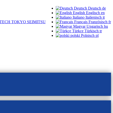
Deutsch
Deutsch
de
English
Englisch
en
Italiano
Italienisch
it
TECH TOKYO SEIMITSU
Français
Französisch
fr
Magyar
Ungarisch
hu
Türkçe
Türkisch
tr
polski
Polnisch
pl