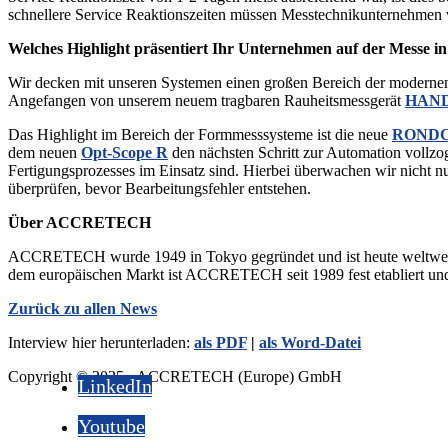
schnellere Service Reaktionszeiten müssen Messtechnikunternehmen vo
Welches Highlight präsentiert Ihr Unternehmen auf der Messe i
Wir decken mit unseren Systemen einen großen Bereich der modernen M
Angefangen von unserem neuem tragbaren Rauheitsmessgerät
HAN
Das Highlight im Bereich der Formmesssysteme ist die neue
ROND
dem neuen
Opt-Scope R
den nächsten Schritt zur Automation vollzo
Fertigungsprozesses im Einsatz sind. Hierbei überwachen wir nicht 
überprüfen, bevor Bearbeitungsfehler entstehen.
Über ACCRETECH
ACCRETECH wurde 1949 in Tokyo gegründet und ist heute weltweit ei
dem europäischen Markt ist ACCRETECH seit 1989 fest etabliert und 
Zurück zu allen News
Interview hier herunterladen:
als PDF
|
als Word-Datei
Copyright © 2025 - ACCRETECH (Europe) GmbH
LinkedIn
Youtube