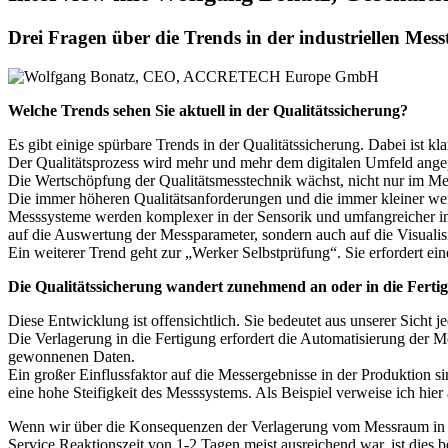
Drei Fragen über die Trends in der industriellen Mess
Welche Trends sehen Sie aktuell in der Qualitätssicherung?
Es gibt einige spürbare Trends in der Qualitätssicherung. Dabei ist kl
Der Qualitätsprozess wird mehr und mehr dem digitalen Umfeld angepa
Die Wertschöpfung der Qualitätsmesstechnik wächst, nicht nur im Mes
Die immer höheren Qualitätsanforderungen und die immer kleiner we
Messsysteme werden komplexer in der Sensorik und umfangreicher in 
auf die Auswertung der Messparameter, sondern auch auf die Visualis
Ein weiterer Trend geht zur „Werker Selbstprüfung“. Sie erfordert ei
Die Qualitätssicherung wandert zunehmend an oder in die Fert
Diese Entwicklung ist offensichtlich. Sie bedeutet aus unserer Sicht 
Die Verlagerung in die Fertigung erfordert die Automatisierung de
gewonnenen Daten.
Ein großer Einflussfaktor auf die Messergebnisse in der Produktion
eine hohe Steifigkeit des Messsystems. Als Beispiel verweise ich hi
Wenn wir über die Konsequenzen der Verlagerung vom Messraum in die
Service Reaktionszeit von 1-2 Tagen meist ausreichend war, ist dies 