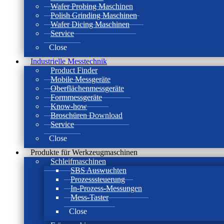
Wafer Probing Maschinen
Polish Grinding Maschinen
Wafer Dicing Maschinen
Service
Close
Industrielle Messtechnik
Product Finder
Mobile Messgeräte
Oberflächenmessgeräte
Formmessgeräte
Know-how
Broschüren Download
Service
Close
Produkte für Werkzeugmaschinen
Schleifmaschinen
SBS Auswuchten
Prozesssteuerung
In-Prozess-Messungen
Mess-Taster
Close