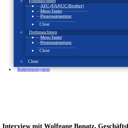
Fräsmaschinen
ATC (FANUC/Brother)
Mess-Taster
Prozesssteuerung
Close
Drehmaschinen
Mess-Taster
Prozesssteuerung
Close
Close
Batterie­test­system
Interview mit Wolfgang Bonatz, Geschäft