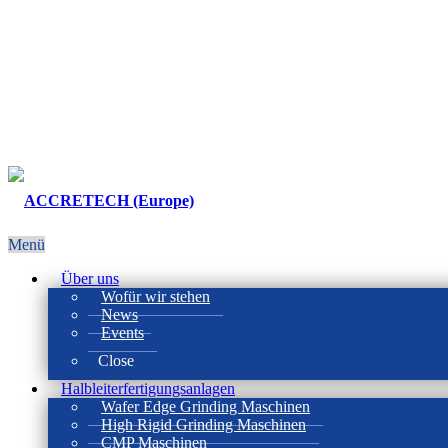
Menü
Über uns
Wofür wir stehen
News
Events
Close
Halbleiterfertigungsanlagen
Wafer Edge Grinding Maschinen
High Rigid Grinding Maschinen
CMP Maschinen