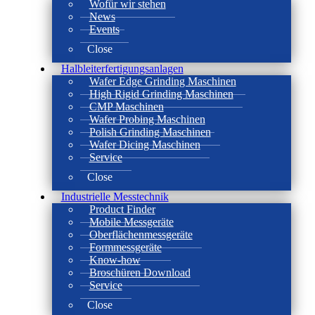
Wofür wir stehen
News
Events
Close
Halbleiterfertigungsanlagen
Wafer Edge Grinding Maschinen
High Rigid Grinding Maschinen
CMP Maschinen
Wafer Probing Maschinen
Polish Grinding Maschinen
Wafer Dicing Maschinen
Service
Close
Industrielle Messtechnik
Product Finder
Mobile Messgeräte
Oberflächenmessgeräte
Formmessgeräte
Know-how
Broschüren Download
Service
Close