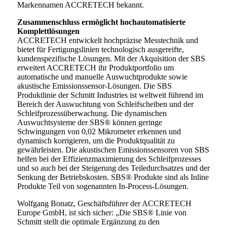
Markennamen ACCRETECH bekannt.
Zusammenschluss ermöglicht hochautomatisierte
Komplettlösungen
ACCRETECH entwickelt hochpräzise Messtechnik und
bietet für Fertigungslinien technologisch ausgereifte,
kundenspezifische Lösungen. Mit der Akquisition der SBS
erweitert ACCRETECH ihr Produktportfolio um
automatische und manuelle Auswuchtprodukte sowie
akustische Emissionssensor-Lösungen. Die SBS
Produktlinie der Schmitt Industries ist weltweit führend im
Bereich der Auswuchtung von Schleifscheiben und der
Schleifprozessüberwachung. Die dynamischen
Auswuchtsysteme der SBS® können geringe
Schwingungen von 0,02 Mikrometer erkennen und
dynamisch korrigieren, um die Produktqualität zu
gewährleisten. Die akustischen Emissionssensoren von SBS
helfen bei der Effizienzmaximierung des Schleifprozesses
und so auch bei der Steigerung des Teiledurchsatzes und der
Senkung der Betriebskosten. SBS® Produkte sind als Inline
Produkte Teil von sogenannten In-Process-Lösungen.
Wolfgang Bonatz, Geschäftsführer der ACCRETECH
Europe GmbH, ist sich sicher: „Die SBS® Linie von
Schmitt stellt die optimale Ergänzung zu den