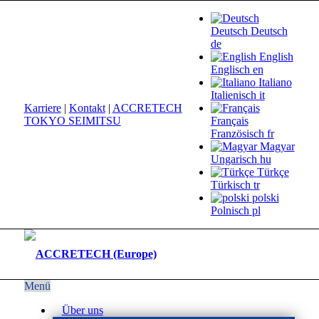
Deutsch
Deutsch
de
English
Englisch
en
Italiano
Italienisch
it
Karriere
|
Kontakt
|
ACCRETECH
TOKYO SEIMITSU
Français
Französisch
fr
Magyar
Ungarisch
hu
Türkçe
Türkisch
tr
polski
Polnisch
pl
Menü
Über uns