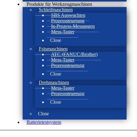
Produkte für Werkzeugmaschinen
Schleifmaschinen
SBS Auswuchten
Prozesssteuerung
In-Prozess-Messungen
Mess-Taster
Close
Fräsmaschinen
ATC (FANUC/Brother)
Mess-Taster
Prozesssteuerung
Close
Drehmaschinen
Mess-Taster
Prozesssteuerung
Close
Close
Batterie­test­system