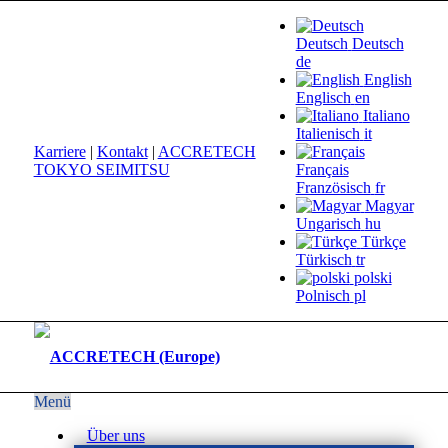
Deutsch
Deutsch
de
English
Englisch
en
Italiano
Italienisch
it
Karriere
|
Kontakt
|
ACCRETECH
TOKYO SEIMITSU
Français
Französisch
fr
Magyar
Ungarisch
hu
Türkçe
Türkisch
tr
polski
Polnisch
pl
Menü
Über uns