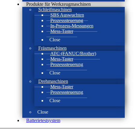
Produkte für Werkzeugmaschinen
Schleifmaschinen
SBS Auswuchten
Prozesssteuerung
In-Prozess-Messungen
Mess-Taster
Close
Fräsmaschinen
ATC (FANUC/Brother)
Mess-Taster
Prozesssteuerung
Close
Drehmaschinen
Mess-Taster
Prozesssteuerung
Close
Close
Batterie­test­system