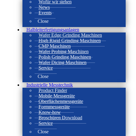
Wofür wir stehen
News
Events
Close
Halbleiterfertigungsanlagen
Wafer Edge Grinding Maschinen
High Rigid Grinding Maschinen
CMP Maschinen
Wafer Probing Maschinen
Polish Grinding Maschinen
Wafer Dicing Maschinen
Service
Close
Industrielle Messtechnik
Product Finder
Mobile Messgeräte
Oberflächenmessgeräte
Formmessgeräte
Know-how
Broschüren Download
Service
Close