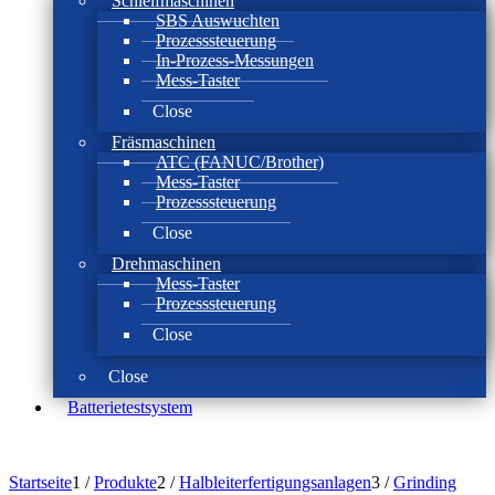
Schleifmaschinen
SBS Auswuchten
Prozesssteuerung
In-Prozess-Messungen
Mess-Taster
Close
Fräsmaschinen
ATC (FANUC/Brother)
Mess-Taster
Prozesssteuerung
Close
Drehmaschinen
Mess-Taster
Prozesssteuerung
Close
Close
Batterie­test­system
Startseite
1
/
Produkte
2
/
Halbleiterfertigungsanlagen
3
/
Grinding