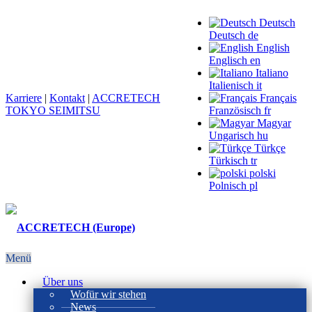
Deutsch
Deutsch
de
English
Englisch
en
Italiano
Italienisch
it
Karriere
|
Kontakt
|
ACCRETECH
Français
TOKYO SEIMITSU
Französisch
fr
Magyar
Ungarisch
hu
Türkçe
Türkisch
tr
polski
Polnisch
pl
Menü
Über uns
Wofür wir stehen
News