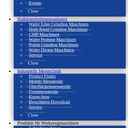
Events
Close
Halbleiterfertigungsanlagen
Wafer Edge Grinding Maschinen
High Rigid Grinding Maschinen
CMP Maschinen
Wafer Probing Maschinen
Polish Grinding Maschinen
Wafer Dicing Maschinen
Service
Close
Industrielle Messtechnik
Product Finder
Mobile Messgeräte
Oberflächenmessgeräte
Formmessgeräte
Know-how
Broschüren Download
Service
Close
Produkte für Werkzeugmaschinen