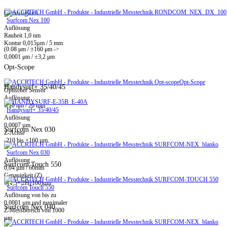
Genauigkeit
Surfcom Nex 100
Auflösung
Rauheit 1,0 nm
Kontur 0,015µm / 5 mm
(0.08 μm / ±160 μm ->
0,0001 μm / ±3,2 μm
Opt-Scope
Opt-Scope
Handysurf+ 35/40/45
Optischer Sensor
Auflösung
0,10 nm / 20 mm
Handysurf+ 35/40/45
Auflösung
0,0007 µm
Surfcom Nex 030
Z-Achse
-210 bis +160 µm
Surfcom Nex 030
Auflösung
Surfcom Touch 550
0,04 µm / 60mm
Genauigkeit (Z)
±(1,5+|2H|/100)µm
Surfcom Touch 550
Auflösung von bis zu
0,0001 µm und maximaler
Surfcom Nex 040
Z-Messbereich von 1000
µm