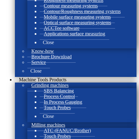
Roughness measuring systems
Contour measuring systems
Contour/Roughness measuring systems
Mobile surface measuring systems
Optical surface measuring systems
ACCTee software
Applications surface measuring
Close
Know-how
Brochure Download
Service
Close
Machine Tools Products
Grinding machines
SBS Balancing
Process Control
In Process Gauging
Touch Probes
Close
Milling machines
ATC (FANUC/Brother)
Touch Probes