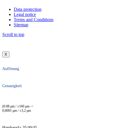
Data protection
Legal notice
Terms and Conditions
Sitemap
Scroll to top
X
Auflösung
Genauigkeit
(0.08 μm / ±160 μm ->
0,0001 μm / ±3,2 μm
Handysurf+ 35/40/45