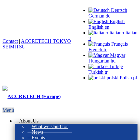
Deutsch
German
de
English
English
en
Italiano
Italian
it
Contact
|
ACCRETECH TOKYO
Français
SEIMITSU
French
fr
Magyar
Hungarian
hu
Türkçe
Turkish
tr
polski
Polish
pl
Menü
About Us
What we stand for
News
Events