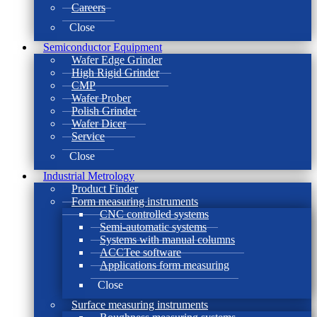
Careers
Close
Semiconductor Equipment
Wafer Edge Grinder
High Rigid Grinder
CMP
Wafer Prober
Polish Grinder
Wafer Dicer
Service
Close
Industrial Metrology
Product Finder
Form measuring instruments
CNC controlled systems
Semi-automatic systems
Systems with manual columns
ACCTee software
Applications form measuring
Close
Surface measuring instruments