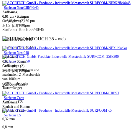
Surfcom Touch 35/40/45
Surfcom Nex 030
Auflösung
Auflösung
0,01 µm / ± 20 µm
0,04 µm / 60mm
-> 0,08 µm / ± 160 µm
Genauigkeit (Z)
±(1,5+|2H|/100)µm
Surfcom Touch 35/40/45
Surfcom Nex 040
Surfcom Touch 50
Surfcom Nex 040
Auflösung
Surfcom Touch 50
0,02 µm / 60mm
Auflösung
Genauigkeit (Z)
von bis zu 0,0001 µm und
±(0,8+|2H|/100)µm
maximalem Z-Messbereich
von 1000µm
(2000µm/doppelte
Surfcom Crest
Tastarmlänge)
Surfcom Crest
Surfcom C5
Auflösung
Rauheit und Kontur
0,31 nm / 13 mm
Surfcom C5
0,32 mm
0,8 mm