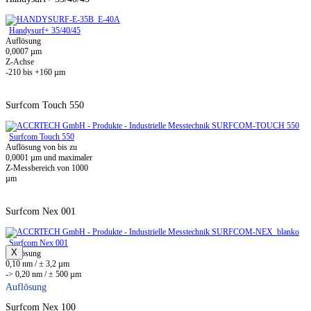
Handysurf+ 35/40/45
Auflösung
0,0007 µm
Z-Achse
-210 bis +160 µm
Surfcom Touch 550
Surfcom Touch 550
Auflösung von bis zu
0,0001 µm und maximaler
Z-Messbereich von 1000
µm
Surfcom Nex 001
Surfcom Nex 001
X
Auflösung
0,10 nm / ± 3,2 µm
-> 0,20 nm / ± 500 µm
Auflösung
Surfcom Nex 100