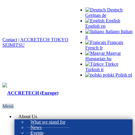
Deutsch
German
de
English
English
en
Italiano
Italian
it
Contact
|
ACCRETECH TOKYO
Français
SEIMITSU
French
fr
Magyar
Hungarian
hu
Türkçe
Turkish
tr
polski
Polish
pl
Menü
About Us
What we stand for
News
Events