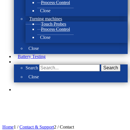
Process Control
Close
Turning machines
Touch Probes
Process Control
Close
Close
Battery Testing
Search
Search
Close
Home
1
/
Contact & Support
2
/
Contact