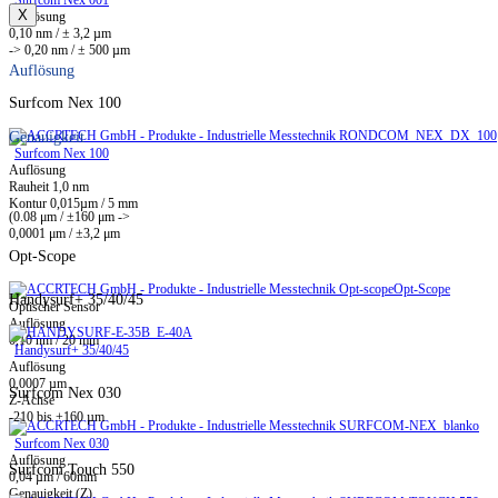
X
Auflösung
0,10 nm / ± 3,2 µm
-> 0,20 nm / ± 500 µm
Auflösung
Surfcom Nex 100
Genauigkeit
Surfcom Nex 100
Auflösung
Rauheit 1,0 nm
Kontur 0,015µm / 5 mm
(0.08 μm / ±160 μm ->
0,0001 μm / ±3,2 μm
Opt-Scope
Opt-Scope
Handysurf+ 35/40/45
Optischer Sensor
Auflösung
0,10 nm / 20 mm
Handysurf+ 35/40/45
Auflösung
0,0007 µm
Surfcom Nex 030
Z-Achse
-210 bis +160 µm
Surfcom Nex 030
Auflösung
Surfcom Touch 550
0,04 µm / 60mm
Genauigkeit (Z)