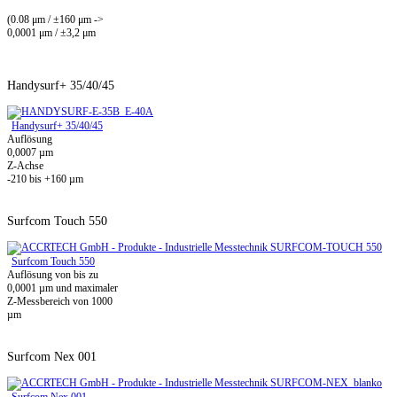
(0.08 μm / ±160 μm ->
0,0001 μm / ±3,2 μm
Handysurf+ 35/40/45
Handysurf+ 35/40/45
Auflösung
0,0007 µm
Z-Achse
-210 bis +160 µm
Surfcom Touch 550
Surfcom Touch 550
Auflösung von bis zu
0,0001 µm und maximaler
Z-Messbereich von 1000
µm
Surfcom Nex 001
Surfcom Nex 001