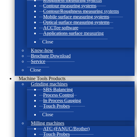
Roughness measuring systems
Contour measuring systems
Contour/Roughness measuring systems
Mobile surface measuring systems
Optical surface measuring systems
ACCTee software
Applications surface measuring
Close
Know-how
Brochure Download
Service
Close
Machine Tools Products
Grinding machines
SBS Balancing
Process Control
In Process Gauging
Touch Probes
Close
Milling machines
ATC (FANUC/Brother)
Touch Probes