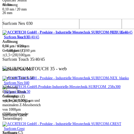
Optischer Sensor
60 mm
Auflösung
0,10 nm / 20 mm
26 mm
Surfcom Nex 030
Surfcom Touch 35/40/45
Surfcom Nex 030
Auflösung
Auflösung
0,01 µm / ± 20 µm
0,04 µm / 60mm
-> 0,08 µm / ± 160 µm
Genauigkeit (Z)
±(1,5+|2H|/100)µm
Surfcom Touch 35/40/45
Surfcom Nex 040
Surfcom Touch 50
Surfcom Nex 040
Auflösung
Surfcom Touch 50
0,02 µm / 60mm
Auflösung
Genauigkeit (Z)
von bis zu 0,0001 µm und
±(0,8+|2H|/100)µm
maximalem Z-Messbereich
von 1000µm
(2000µm/doppelte
Surfcom Crest
Tastarmlänge)
Surfcom Crest
Surfcom C5
Auflösung