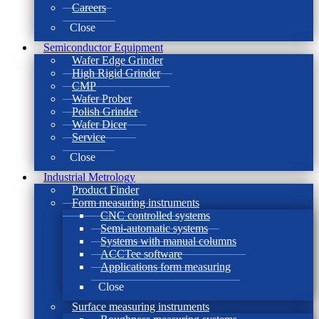
Careers
Close
Semiconductor Equipment
Wafer Edge Grinder
High Rigid Grinder
CMP
Wafer Prober
Polish Grinder
Wafer Dicer
Service
Close
Industrial Metrology
Product Finder
Form measuring instruments
CNC controlled systems
Semi-automatic systems
Systems with manual columns
ACCTee software
Applications form measuring
Close
Surface measuring instruments