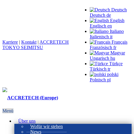
Deutsch
Deutsch
de
English
Englisch
en
Italiano
Italienisch
it
Karriere
|
Kontakt
|
ACCRETECH
Français
TOKYO SEIMITSU
Französisch
fr
Magyar
Ungarisch
hu
Türkçe
Türkisch
tr
polski
Polnisch
pl
Menü
Über uns
Wofür wir stehen
News