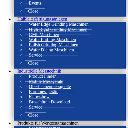
Events
Close
Halbleiterfertigungsanlagen
Wafer Edge Grinding Maschinen
High Rigid Grinding Maschinen
CMP Maschinen
Wafer Probing Maschinen
Polish Grinding Maschinen
Wafer Dicing Maschinen
Service
Close
Industrielle Messtechnik
Product Finder
Mobile Messgeräte
Oberflächenmessgeräte
Formmessgeräte
Know-how
Broschüren Download
Service
Close
Produkte für Werkzeugmaschinen