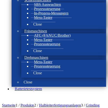
Schleifmaschinen
SBS Auswuchten
Prozesssteuerung
In-Prozess-Messungen
Mess-Taster
Close
Fräsmaschinen
ATC (FANUC/Brother)
Mess-Taster
Prozesssteuerung
Close
Drehmaschinen
Mess-Taster
Prozesssteuerung
Close
Close
Batterie­test­system
Startseite
1
/
Produkte
2
/
Halbleiterfertigungsanlagen
3
/
Grinding